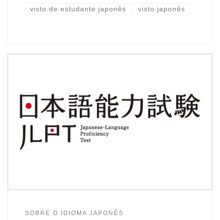
visto de estudante japonês
visto japonês
SOBRE O IDIOMA JAPONÊS