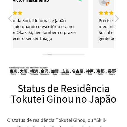
Renata Souza
Precisei fazer um curso do N5 para fazer o
Es
meu intercâmbio e encontrei tudo aqui na
Ac
Social e Japão Intercâmbio, sensei é muito
cu
gente boa e fala de tudo que viveu no
qu
Japão para ajudar quem está indo, eu não
é 
tenho descendência então para mim esse
Ag
tipo de dica é essencial!
ex
Status de Residência
Tokutei Ginou no Japão
O status de residência Tokutei Ginou, ou “Skill-