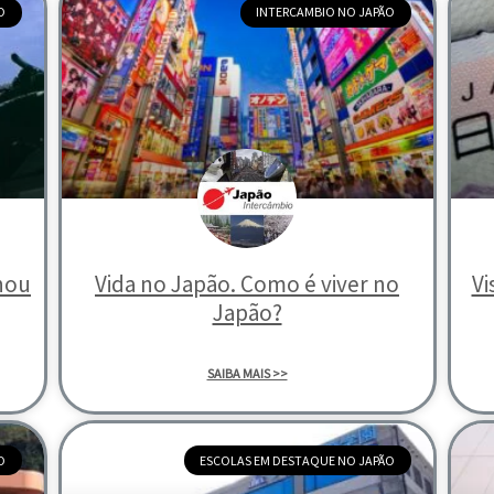
O
INTERCAMBIO NO JAPÃO
inou
Vida no Japão. Como é viver no
Vi
Japão?
SAIBA MAIS >>
O
ESCOLAS EM DESTAQUE NO JAPÃO