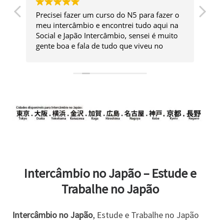
Precisei fazer um curso do N5 para fazer o
Es
meu intercâmbio e encontrei tudo aqui na
Ac
Social e Japão Intercâmbio, sensei é muito
cu
gente boa e fala de tudo que viveu no
qu
Japão para ajudar quem está indo, eu não
é 
tenho descendência então para mim esse
Ag
tipo de dica é essencial!
ex
Intercâmbio no Japão – Estude e
Trabalhe no Japão
Intercâmbio no Japão
, Estude e Trabalhe no Japão