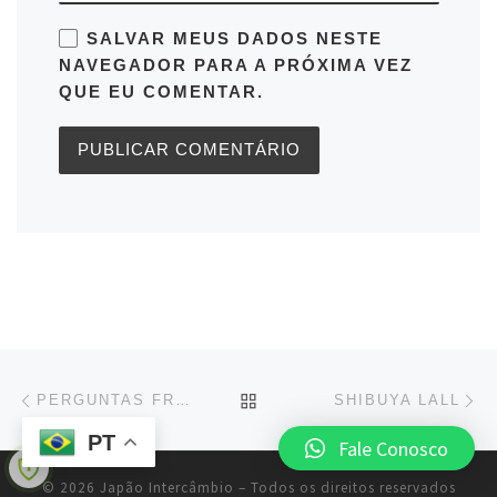
SALVAR MEUS DADOS NESTE
NAVEGADOR PARA A PRÓXIMA VEZ
QUE EU COMENTAR.
Navegação do post
este post
es
VOLTAR PARA O TOPO
PERGUNTAS FREQUENTES FAQS – INTERCÂMBIO NO JAPÃO
SHIBUYA LALL
PT
Fale Conosco
© 2026
Japão Intercâmbio
–
Todos os direitos reservados