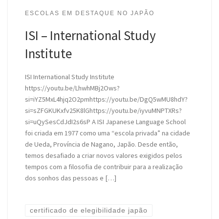
ESCOLAS EM DESTAQUE NO JAPÃO
ISI – International Study
Institute
ISI International Study Institute
https://youtu.be/LhwhMBj2Ows?
si=iYZ5MxL4hjq2O2pmhttps://youtu.be/DgQ5wMU8hdY?
si=sZFGKUKxfv25K8lGhttps://youtu.be/iyvuMNPTXRs?
si=uQySesCdJdI2s6sP A ISI Japanese Language School
foi criada em 1977 como uma “escola privada” na cidade
de Ueda, Província de Nagano, Japão. Desde então,
temos desafiado a criar novos valores exigidos pelos
tempos com a filosofia de contribuir para a realização
dos sonhos das pessoas e […]
certificado de elegibilidade japão