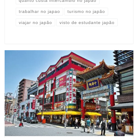
quanto custa intercâmbio no japão
trabalhar no japao
turismo no japão
viajar no japão
visto de estudante japão