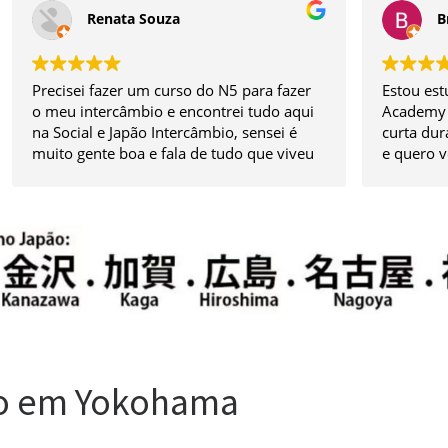
Bruno Cardoso
r
Estou estudando na escola Human
Min
ui
Academy fazendo um intercâmbio de
Ma
curta duração, a escola é bem localizada
mu
eu
e quero voltar posteriormente, a única
Nó
u
coisa é a comida que ainda não me
pr
im
adaptei. Agradeço a Japão Intercâmbio
ma
pela experiência
Co
fe
Do 
em
PE
io em Yokohama