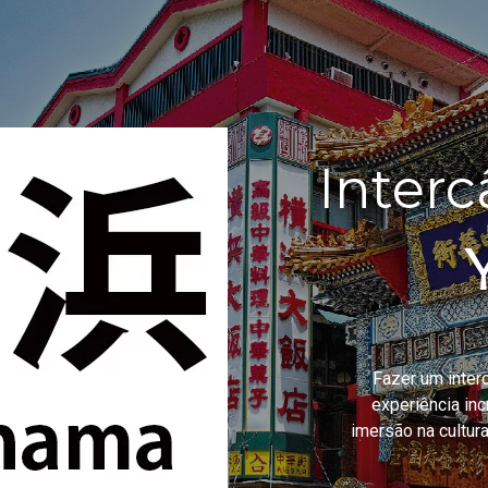
Inter
Fazer um inte
experiência inc
imersão na cultu