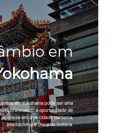
câmbio em
Yokohama
rcâmbio em Yokohama pode ser uma
rível, oferecendo a oportunidade de
ra japonesa em uma cidade moderna,
internacional e cheia de história.