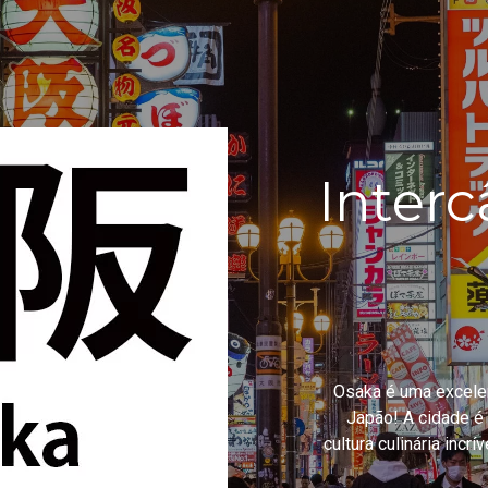
Inter
Osaka é uma excelen
Japão! A cidade é 
cultura culinária incr