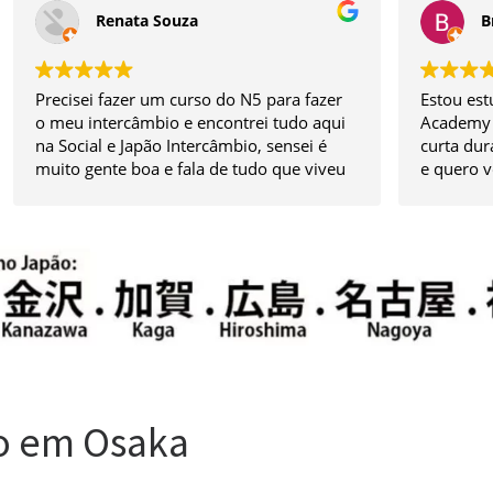
Bruno Cardoso
r
Estou estudando na escola Human
Min
ui
Academy fazendo um intercâmbio de
Ma
curta duração, a escola é bem localizada
mu
eu
e quero voltar posteriormente, a única
Nó
u
coisa é a comida que ainda não me
pr
im
adaptei. Agradeço a Japão Intercâmbio
ma
pela experiência
Co
fe
Do 
em
PE
o em Osaka