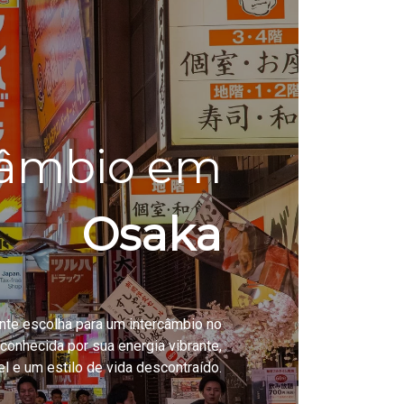
câmbio em
Osaka
te escolha para um intercâmbio no
conhecida por sua energia vibrante,
ível e um estilo de vida descontraído.