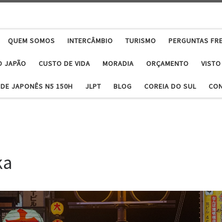
QUEM SOMOS
INTERCÂMBIO
TURISMO
PERGUNTAS FR
O JAPÃO
CUSTO DE VIDA
MORADIA
ORÇAMENTO
VISTO
DE JAPONÊS N5 150H
JLPT
BLOG
COREIA DO SUL
CO
ka