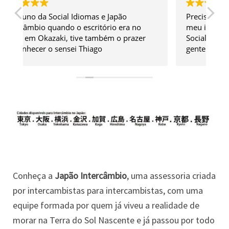
Precisei fazer um curso do N5 para fazer o
Es
meu intercâmbio e encontrei tudo aqui na
Ac
Social e Japão Intercâmbio, sensei é muito
cu
gente boa e fala de tudo que viveu no
qu
Japão para ajudar quem está indo, eu não
é 
tenho descendência então para mim esse
Ag
tipo de dica é essencial!
ex
Conheça a
Japão Intercâmbio
, uma assessoria criada
por intercambistas para intercambistas, com uma
equipe formada por quem já viveu a realidade de
morar na Terra do Sol Nascente e já passou por todo