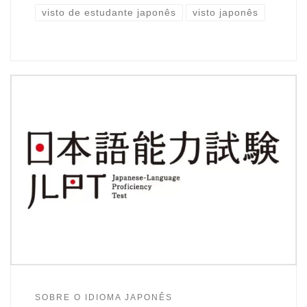
visto de estudante japonês
visto japonês
SOBRE O IDIOMA JAPONÊS