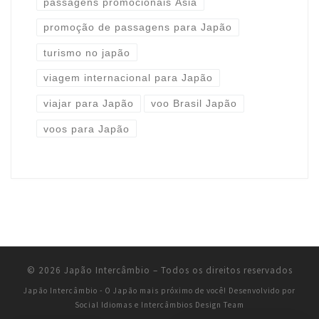
passagens promocionais Ásia
promoção de passagens para Japão
turismo no japão
viagem internacional para Japão
viajar para Japão
voo Brasil Japão
voos para Japão
© 2026
Japão Intercâmbio
–
Todos os direitos reservados
Japão Intercâmbio - O Japão mais próximo de você!
Desenvolvido por
Social Idiomas e Intercâmbios Design Team