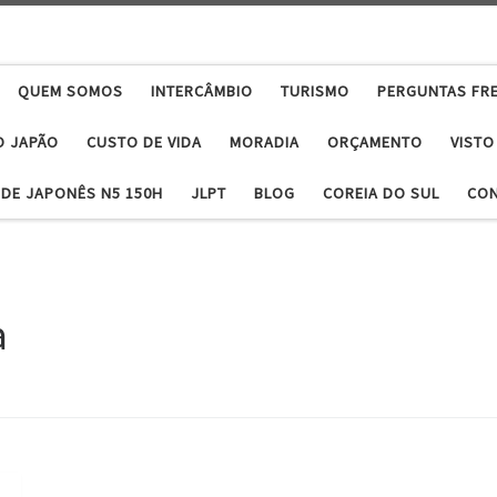
QUEM SOMOS
INTERCÂMBIO
TURISMO
PERGUNTAS FR
O JAPÃO
CUSTO DE VIDA
MORADIA
ORÇAMENTO
VISTO
DE JAPONÊS N5 150H
JLPT
BLOG
COREIA DO SUL
CO
a