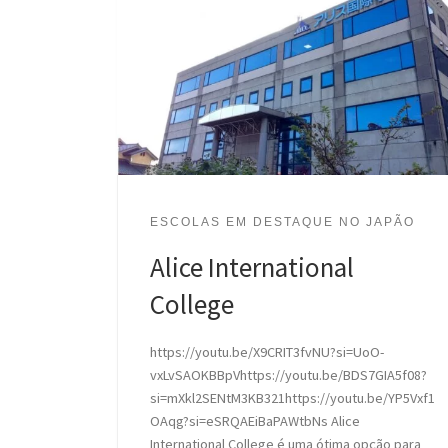
ESCOLAS EM DESTAQUE NO JAPÃO
Alice International
College
https://youtu.be/X9CRIT3fvNU?si=UoO-
vxLvSAOKBBpVhttps://youtu.be/BDS7GIA5f08?
si=mXkl2SENtM3KB321https://youtu.be/YP5Vxf1
OAqg?si=eSRQAEiBaPAWtbNs Alice
International College é uma ótima opção para