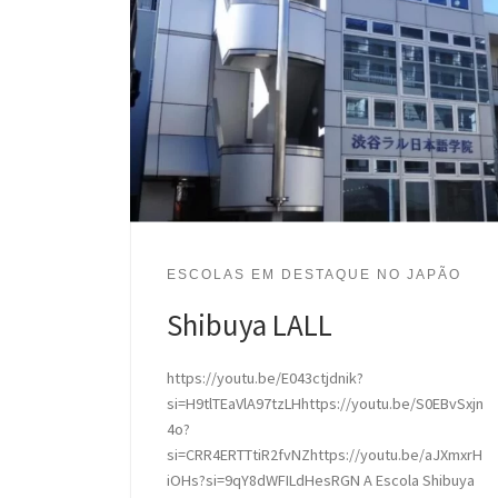
ESCOLAS EM DESTAQUE NO JAPÃO
Shibuya LALL
https://youtu.be/E043ctjdnik?
si=H9tlTEaVlA97tzLHhttps://youtu.be/S0EBvSxjn
4o?
si=CRR4ERTTtiR2fvNZhttps://youtu.be/aJXmxrH
iOHs?si=9qY8dWFILdHesRGN A Escola Shibuya