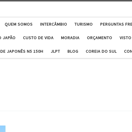
QUEM SOMOS
INTERCÂMBIO
TURISMO
PERGUNTAS FR
O JAPÃO
CUSTO DE VIDA
MORADIA
ORÇAMENTO
VISTO
DE JAPONÊS N5 150H
JLPT
BLOG
COREIA DO SUL
CO