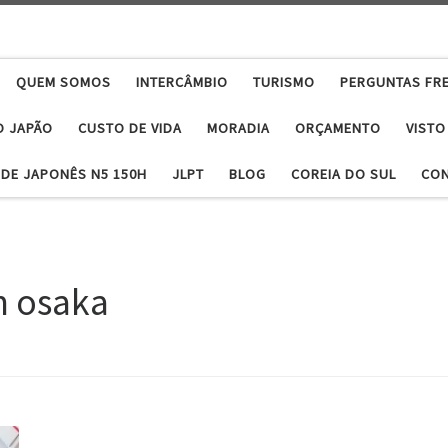
QUEM SOMOS
INTERCÂMBIO
TURISMO
PERGUNTAS FR
O JAPÃO
CUSTO DE VIDA
MORADIA
ORÇAMENTO
VISTO
DE JAPONÊS N5 150H
JLPT
BLOG
COREIA DO SUL
CO
m osaka