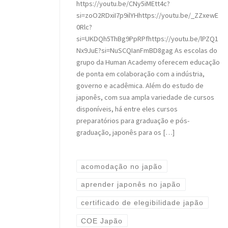
https://youtu.be/CNy5iMEtt4c?
si=zoO2RDxiI7p9ilYHhttps://youtu.be/_ZZxewE
0Rlc?
si=UKDQh5ThBg9PpRPfhttps://youtu.be/lPZQ1
Nx9JuE?si=NuSCQIanFmBD8gag As escolas do
grupo da Human Academy oferecem educação
de ponta em colaboração com a indústria,
governo e acadêmica. Além do estudo de
japonês, com sua ampla variedade de cursos
disponíveis, há entre eles cursos
preparatórios para graduação e pós-
graduação, japonês para os […]
acomodação no japão
aprender japonês no japão
certificado de elegibilidade japão
COE Japão