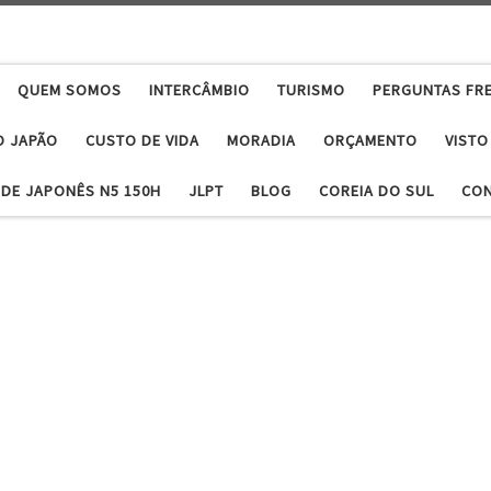
QUEM SOMOS
INTERCÂMBIO
TURISMO
PERGUNTAS FR
O JAPÃO
CUSTO DE VIDA
MORADIA
ORÇAMENTO
VISTO
DE JAPONÊS N5 150H
JLPT
BLOG
COREIA DO SUL
CO