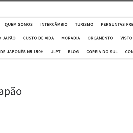
QUEM SOMOS
INTERCÂMBIO
TURISMO
PERGUNTAS FR
O JAPÃO
CUSTO DE VIDA
MORADIA
ORÇAMENTO
VISTO
DE JAPONÊS N5 150H
JLPT
BLOG
COREIA DO SUL
CO
japão