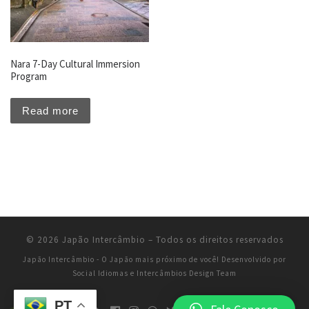
Nara 7-Day Cultural Immersion
Program
Read more
© 2026
Japão Intercâmbio
–
Todos os direitos reservados
Japão Intercâmbio - O Japão mais próximo de você!
Desenvolvido por
Social Idiomas e Intercâmbios Design Team
PT