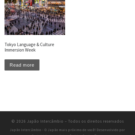
Tokyo Language & Culture
Immersion Week
Read more
© 2026
Japão Intercâmbio
–
Todos os direitos reservados
Japão Intercâmbio - O Japão mais próximo de você!
Desenvolvido por