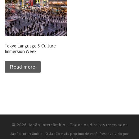
Tokyo Language & Culture
Immersion Week
Read more
© 2026
Japão Intercâmbio
–
Todos os direitos reservados
Japão Intercâmbio - O Japão mais próximo de você!
Desenvolvido por