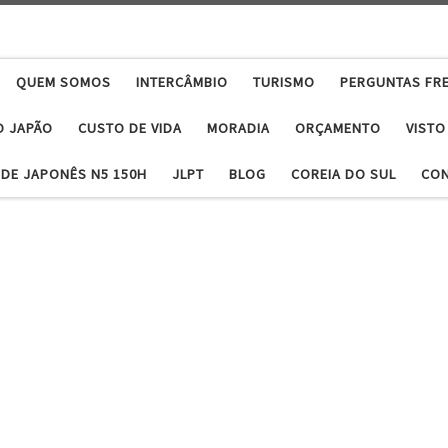
QUEM SOMOS
INTERCÂMBIO
TURISMO
PERGUNTAS FR
O JAPÃO
CUSTO DE VIDA
MORADIA
ORÇAMENTO
VISTO
DE JAPONÊS N5 150H
JLPT
BLOG
COREIA DO SUL
CO