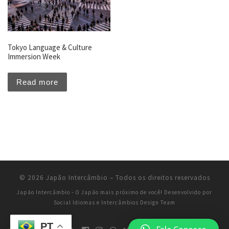
Tokyo Language & Culture
Immersion Week
Read more
© 2026
Japão Intercâmbio
–
Todos os direitos reservados
Japão Intercâmbio - O Japão mais próximo de você!
Desenvolvido por
Social Idiomas e Intercâmbios Design Team
PT