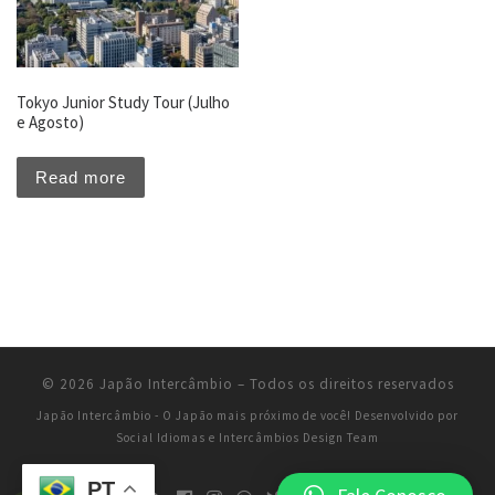
Tokyo Junior Study Tour (Julho
e Agosto)
Read more
© 2026
Japão Intercâmbio
–
Todos os direitos reservados
Japão Intercâmbio - O Japão mais próximo de você!
Desenvolvido por
Social Idiomas e Intercâmbios Design Team
PT