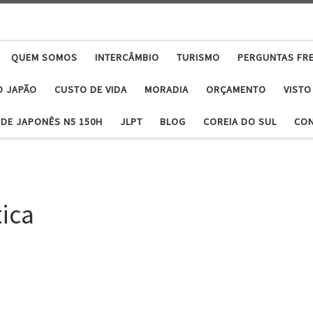
QUEM SOMOS
INTERCÂMBIO
TURISMO
PERGUNTAS FR
O JAPÃO
CUSTO DE VIDA
MORADIA
ORÇAMENTO
VISTO
DE JAPONÊS N5 150H
JLPT
BLOG
COREIA DO SUL
CO
tica